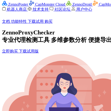
ZennoPoster
CapMonster Cloud
ZennoDroid
CapMon
机器人商店
技术支持
社区论坛
用户中心
文档
功能特性
下载试用
购买
ZennoProxyChecker
专业代理检测工具 多维参数分析 便捷导
立即购买
下载试用版