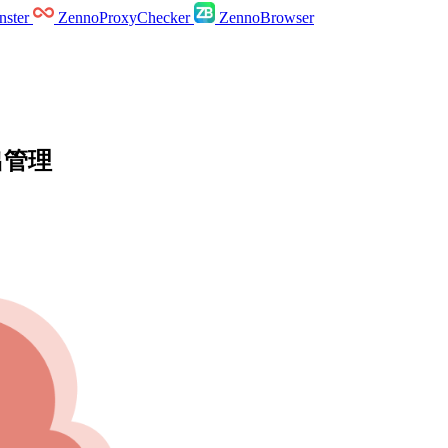
ster
ZennoProxyChecker
ZennoBrowser
出管理