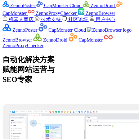
ZennoPoster
CapMonster Cloud
ZennoDroid
CapMonster
ZennoProxyChecker
ZennoBrowser
机器人商店
技术支持
社区论坛
用户中心
ZennoPoster
CapMonster Cloud
ZennoBrowser
ZennoDroid
CapMonster
ZennoProxyChecker
自动化解决方案
赋能网站运营与
SEO专家