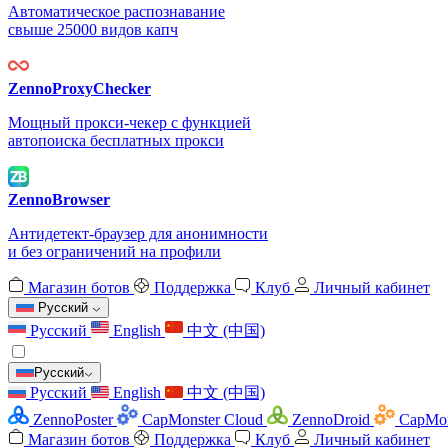
Автоматическое распознавание
свыше 25000 видов капч
ZennoProxyChecker
Мощный прокси-чекер с функцией
автопоиска бесплатных прокси
ZennoBrowser
Антидетект-браузер для анонимности
и без ограничений на профили
Магазин ботов
Поддержка
Клуб
Личный кабинет
Русский
Русский
English
中文 (中国)
Русский
Русский
English
中文 (中国)
ZennoPoster
CapMonster Cloud
ZennoDroid
CapMon
Магазин ботов
Поддержка
Клуб
Личный кабинет