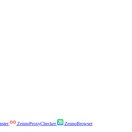
ster
ZennoProxyChecker
ZennoBrowser